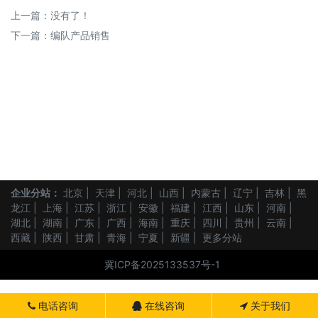
上一篇：没有了！
下一篇：
编队产品销售
企业分站：
北京
|
天津
|
河北
|
山西
|
内蒙古
|
辽宁
|
吉林
|
黑
龙江
|
上海
|
江苏
|
浙江
|
安徽
|
福建
|
江西
|
山东
|
河南
|
湖北
|
湖南
|
广东
|
广西
|
海南
|
重庆
|
四川
|
贵州
|
云南
|
西藏
|
陕西
|
甘肃
|
青海
|
宁夏
|
新疆
|
更多分站
冀ICP备2025133537号-1
电话咨询
在线咨询
关于我们