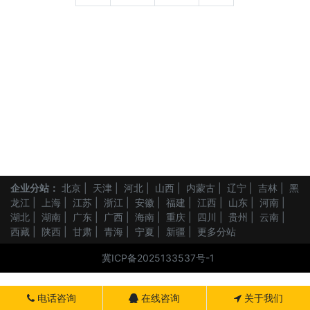
企业分站：
北京
|
天津
|
河北
|
山西
|
内蒙古
|
辽宁
|
吉林
|
黑
龙江
|
上海
|
江苏
|
浙江
|
安徽
|
福建
|
江西
|
山东
|
河南
|
湖北
|
湖南
|
广东
|
广西
|
海南
|
重庆
|
四川
|
贵州
|
云南
|
西藏
|
陕西
|
甘肃
|
青海
|
宁夏
|
新疆
|
更多分站
冀ICP备2025133537号-1
电话咨询
在线咨询
关于我们